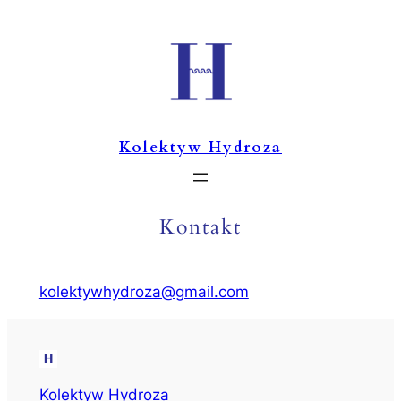
Skip
to
content
Kolektyw Hydroza
Kontakt
kolektywhydroza@gmail.com
Kolektyw Hydroza